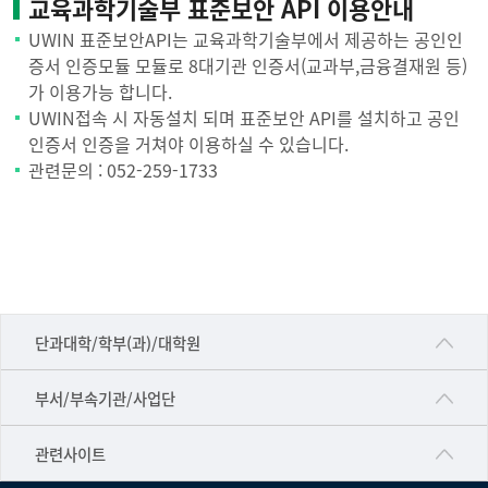
교육과학기술부 표준보안 API 이용안내
비
UWIN 표준보안API는 교육과학기술부에서 제공하는 공인인
밀
증서 인증모듈 모듈로 8대기관 인증서(교과부,금융결재원 등)
번
가 이용가능 합니다.
호
UWIN접속 시 자동설치 되며 표준보안 API를 설치하고 공인
제
인증서 인증을 거쳐야 이용하실 수 있습니다.
약
관련문의 : 052-259-1733
사
항
■인문대학
단과대학/학부(과)/대학원
▷국어국문학부
공동기기센터
부서/부속기관/사업단
▷영어영문학과
공학교육혁신센터
건강가정지원센터
관련사이트
▷일본어·일본학과
과학영재교육원
교수협의회